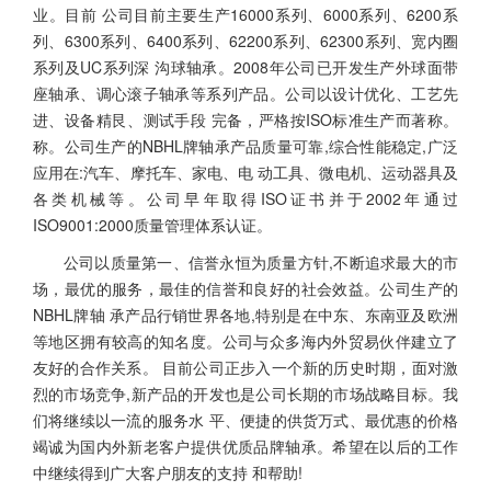
业。目前 公司目前主要生产16000系列、6000系列、6200系
列、6300系列、6400系列、62200系列、62300系列、宽内圈
系列及UC系列深 沟球轴承。2008年公司已开发生产外球面带
座轴承、调心滚子轴承等系列产品。公司以设计优化、工艺先
进、设备精艮、测试手段 完备，严格按ISO标准生产而著称。
称。公司生产的NBHL牌轴承产品质量可靠,综合性能稳定,广泛
应用在:汽车、摩托车、家电、电 动工具、微电机、运动器具及
各类机械等。公司早年取得ISO证书并于2002年通过
ISO9001:2000质量管理体系认证。
公司以质量第一、信誉永恒为质量方针,不断追求最大的市
场，最优的服务，最佳的信誉和良好的社会效益。公司生产的
NBHL牌轴 承产品行销世界各地,特别是在中东、东南亚及欧洲
等地区拥有较高的知名度。公司与众多海内外贸易伙伴建立了
友好的合作关系。 目前公司正步入一个新的历史时期，面对激
烈的市场竞争,新产品的开发也是公司长期的市场战略目标。我
们将继续以一流的服务水 平、便捷的供货万式、最优惠的价格
竭诚为国内外新老客户提供优质品牌轴承。希望在以后的工作
中继续得到广大客户朋友的支持 和帮助!